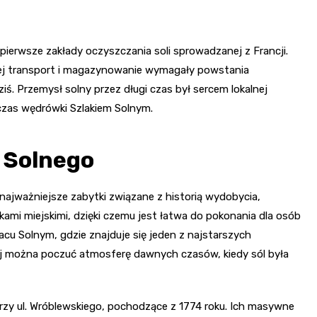
Podnoszony m
Mury obronne
Skatepark i tor
portowy nad ka
Zamek (Klaszto
Odry
Wake Park
Karmelitów)
 pierwsze zakłady oczyszczania soli sprowadzanej z Francji.
Zbór Braci Mor
jej transport i magazynowanie wymagały powstania
Zabytkowy ratu
Rynek i zabytk
magazyny soln
ś. Przemysł solny przez długi czas był sercem lokalnej
zabudowa
czas wędrówki Szlakiem Solnym.
Kościół św. Ant
Ruiny dworu w
Studzieńcu
Kościół św. Mic
u Solnego
Archanioła
Czarci Kamień
najważniejsze zabytki związane z historią wydobycia,
Wiatraki koźlaki
ami miejskimi, dzięki czemu jest łatwa do pokonania dla osób
cu Solnym, gdzie znajduje się jeden z najstarszych
aj można poczuć atmosferę dawnych czasów, kiedy sól była
zy ul. Wróblewskiego, pochodzące z 1774 roku. Ich masywne