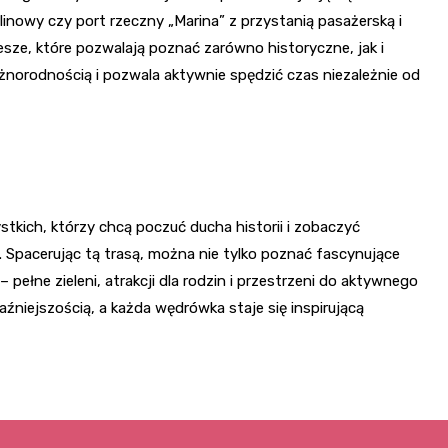
k linowy czy port rzeczny „Marina” z przystanią pasażerską i
iesze, które pozwalają poznać zarówno historyczne, jak i
óżnorodnością i pozwala aktywnie spędzić czas niezależnie od
tkich, którzy chcą poczuć ducha historii i zobaczyć
Spacerując tą trasą, można nie tylko poznać fascynujące
 pełne zieleni, atrakcji dla rodzin i przestrzeni do aktywnego
aźniejszością, a każda wędrówka staje się inspirującą