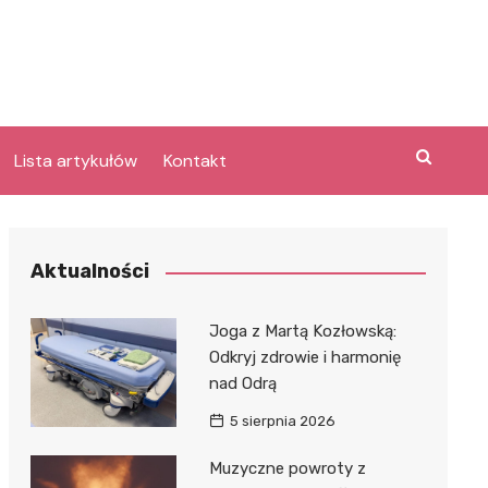
Lista artykułów
Kontakt
e
Aktualności
Laguna po
Joga z Martą Kozłowską:
Odkryj zdrowie i harmonię
nad Odrą
bary
lpark
5 sierpnia 2026
e
Muzyczne powroty z