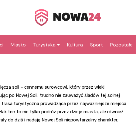
ci
Miasto
Turystyka
Kultura
Sport
Pozostałe
Co warto zobaczyć w
Park Krasnala
Nowej Soli
Muzeum Miejski
Atrakcje dla dzieci w
Mini Golf
Rejs statkiem 
Nowej Soli
ęcza soli – cennemu surowcowi, który przez wieki
Odrze
rując po Nowej Soli, trudno nie zauważyć śladów tej solnej
Zabytki Nowej Soli
Ratusz
– trasa turystyczna prowadząca przez najważniejsze miejsca
Szlak Solny
Najciekawsze atrakcje
Kościół św. Bar
Rynek i ratusz
ak ten to nie tylko podróż przez dzieje miasta, ale również
Park Linowy So
powiatu nowosolskiego
y do dziś i nadają Nowej Soli niepowtarzalny charakter.
Magazyny soln
Krzyże pokutne
Park Fizyki