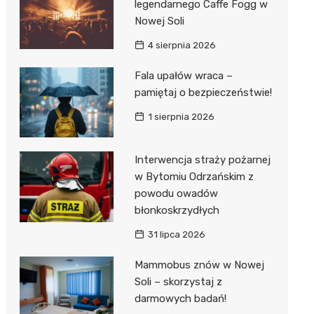
ost
legendarnego Caffe Fogg w
 BMX
nałem ulgi
Nowej Soli
r
4 sierpnia 2026
awskich
sz i
owa
Fala upałów wraca –
e
pamiętaj o bezpieczeństwie!
oniego
1 sierpnia 2026
hała
Interwencja straży pożarnej
w Bytomiu Odrzańskim z
powodu owadów
błonkoskrzydłych
31 lipca 2026
Mammobus znów w Nowej
Soli – skorzystaj z
darmowych badań!