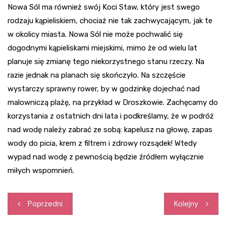
Nowa Sól ma również swój Koci Staw, który jest swego
rodzaju kąpieliskiem, chociaż nie tak zachwycającym, jak te
w okolicy miasta. Nowa Sól nie może pochwalić się
dogodnymi kąpieliskami miejskimi, mimo że od wielu lat
planuje się zmianę tego niekorzystnego stanu rzeczy. Na
razie jednak na planach się skończyło. Na szczęście
wystarczy sprawny rower, by w godzinkę dojechać nad
malowniczą plażę, na przykład w Droszkowie. Zachęcamy do
korzystania z ostatnich dni lata i podkreślamy, że w podróż
nad wodę należy zabrać ze sobą: kapelusz na głowę, zapas
wody do picia, krem z filtrem i zdrowy rozsądek! Wtedy
wypad nad wodę z pewnością będzie źródłem wyłącznie
miłych wspomnień.
Nawigacja
Poprzedni
Kolejny
wpisu