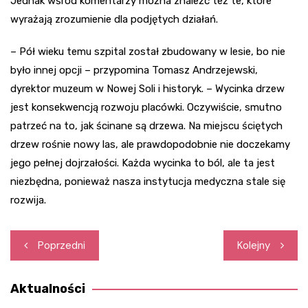
Jednak wśród komentarzy można znaleźć też te, które
wyrażają zrozumienie dla podjętych działań.
– Pół wieku temu szpital został zbudowany w lesie, bo nie
było innej opcji – przypomina Tomasz Andrzejewski,
dyrektor muzeum w Nowej Soli i historyk. – Wycinka drzew
jest konsekwencją rozwoju placówki. Oczywiście, smutno
patrzeć na to, jak ścinane są drzewa. Na miejscu ściętych
drzew rośnie nowy las, ale prawdopodobnie nie doczekamy
jego pełnej dojrzałości. Każda wycinka to ból, ale ta jest
niezbędna, ponieważ nasza instytucja medyczna stale się
rozwija.
Nawigacja
Poprzedni
Kolejny
wpisu
Aktualności