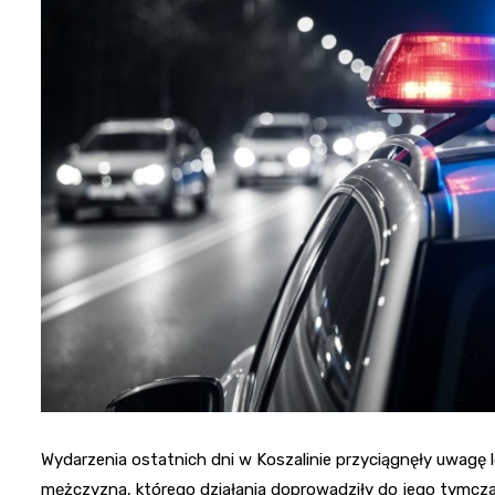
Wydarzenia ostatnich dni w Koszalinie przyciągnęły uwagę l
mężczyzna, którego działania doprowadziły do jego tymcza