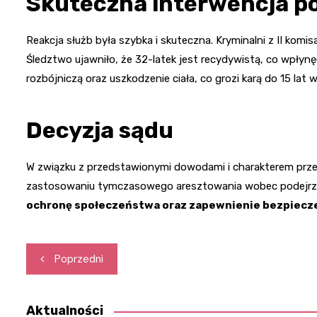
Skuteczna interwencja pol
Reakcja służb była szybka i skuteczna. Kryminalni z II komis
Śledztwo ujawniło, że 32-latek jest recydywistą, co wpłyn
rozbójniczą oraz uszkodzenie ciała, co grozi karą do 15 lat w
Decyzja sądu
W związku z przedstawionymi dowodami i charakterem prz
zastosowaniu tymczasowego aresztowania wobec podejrza
ochronę społeczeństwa oraz zapewnienie bezpiecze
Nawigacja
Poprzedni
wpisu
Aktualności