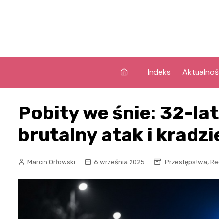
Skip
to
content
Indeks
Aktualnoś
Pobity we śnie: 32-la
brutalny atak i kradzi
,
Marcin Orłowski
6 września 2025
Przestępstwa
Re