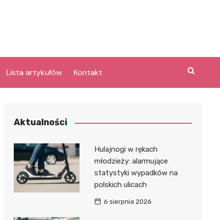
Lista artykułów
Kontakt
e
Aktualności
Laguna po
Hulajnogi w rękach
młodzieży: alarmujące
statystyki wypadków na
bary
polskich ulicach
lpark
e
6 sierpnia 2026