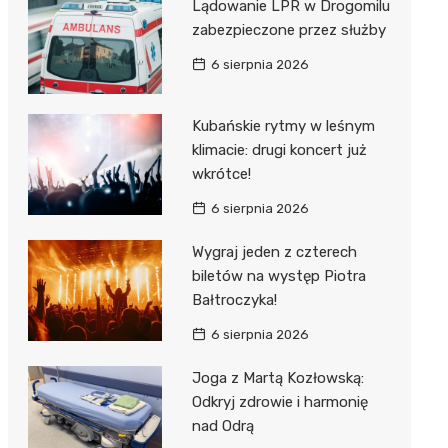
ost
Lądowanie LPR w Drogomilu
 BMX
nałem ulgi
zabezpieczone przez służby
r
6 sierpnia 2026
awskich
sz i
owa
e
Kubańskie rytmy w leśnym
klimacie: drugi koncert już
oniego
wkrótce!
hała
6 sierpnia 2026
Wygraj jeden z czterech
biletów na występ Piotra
Bałtroczyka!
6 sierpnia 2026
Joga z Martą Kozłowską:
Odkryj zdrowie i harmonię
nad Odrą