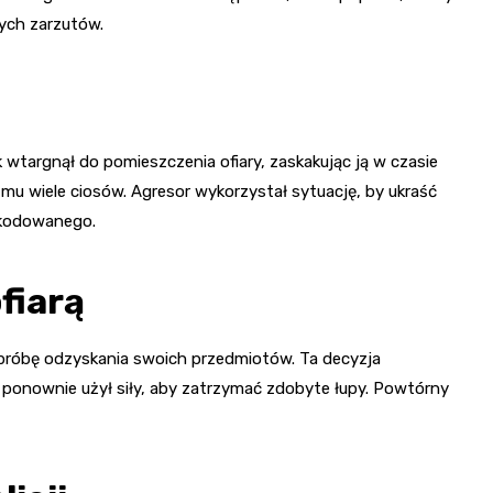
ych zarzutów.
k wtargnął do pomieszczenia ofiary, zaskakując ją w czasie
u wiele ciosów. Agresor wykorzystał sytuację, by ukraść
zkodowanego.
fiarą
próbę odzyskania swoich przedmiotów. Ta decyzja
 ponownie użył siły, aby zatrzymać zdobyte łupy. Powtórny