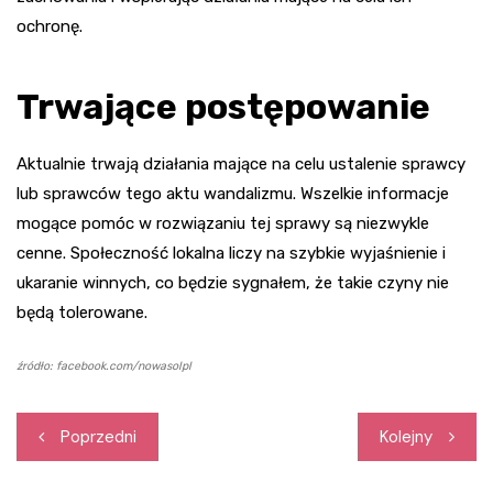
ochronę.
Trwające postępowanie
Aktualnie trwają działania mające na celu ustalenie sprawcy
lub sprawców tego aktu wandalizmu. Wszelkie informacje
mogące pomóc w rozwiązaniu tej sprawy są niezwykle
cenne. Społeczność lokalna liczy na szybkie wyjaśnienie i
ukaranie winnych, co będzie sygnałem, że takie czyny nie
będą tolerowane.
źródło: facebook.com/nowasolpl
Nawigacja
Poprzedni
Kolejny
wpisu