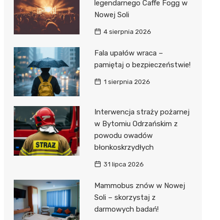
ost
legendarnego Caffe Fogg w
 BMX
nałem ulgi
Nowej Soli
r
4 sierpnia 2026
awskich
sz i
owa
Fala upałów wraca –
e
pamiętaj o bezpieczeństwie!
oniego
1 sierpnia 2026
hała
Interwencja straży pożarnej
w Bytomiu Odrzańskim z
powodu owadów
błonkoskrzydłych
31 lipca 2026
Mammobus znów w Nowej
Soli – skorzystaj z
darmowych badań!