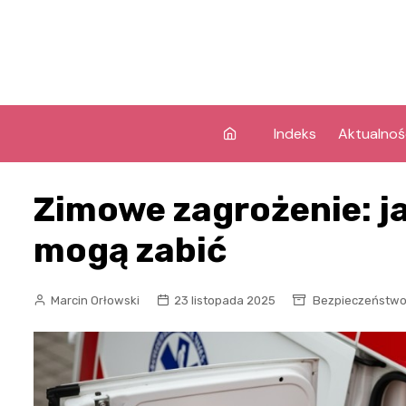
Skip
to
content
Indeks
Aktualnoś
Zimowe zagrożenie: j
mogą zabić
Marcin Orłowski
23 listopada 2025
Bezpieczeństw