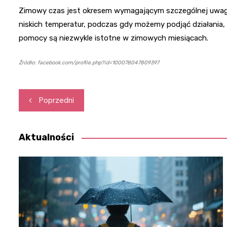
Zimowy czas jest okresem wymagającym szczególnej uwagi i
niskich temperatur, podczas gdy możemy podjąć działania,
pomocy są niezwykle istotne w zimowych miesiącach.
Źródło: facebook.com/profile.php?id=100078047809397
Nawigacja
Poprzedni
wpisu
Aktualności