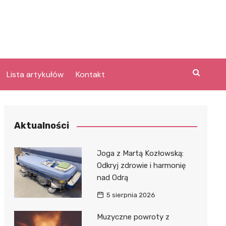
Lista artykułów
Kontakt
e
Aktualności
Laguna po
Joga z Martą Kozłowską:
Odkryj zdrowie i harmonię
nad Odrą
bary
lpark
5 sierpnia 2026
e
Muzyczne powroty z