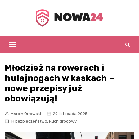
Skip
to
content
Młodzież na rowerach i
hulajnogach w kaskach –
nowe przepisy już
obowiązują!
Marcin Orłowski
29 listopada 2025
,
H bezpieczeństwo
Ruch drogowy