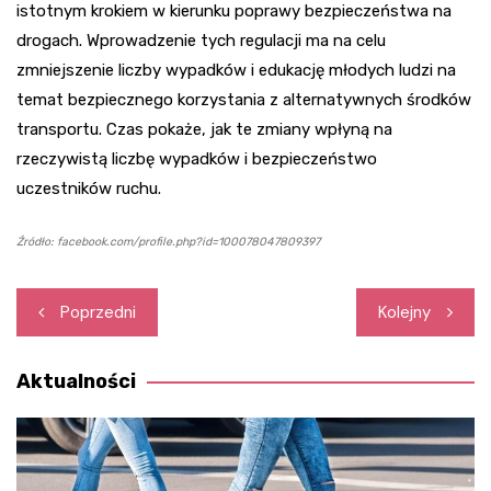
istotnym krokiem w kierunku poprawy bezpieczeństwa na
drogach. Wprowadzenie tych regulacji ma na celu
zmniejszenie liczby wypadków i edukację młodych ludzi na
temat bezpiecznego korzystania z alternatywnych środków
transportu. Czas pokaże, jak te zmiany wpłyną na
rzeczywistą liczbę wypadków i bezpieczeństwo
uczestników ruchu.
Źródło: facebook.com/profile.php?id=100078047809397
Nawigacja
Poprzedni
Kolejny
wpisu
Aktualności