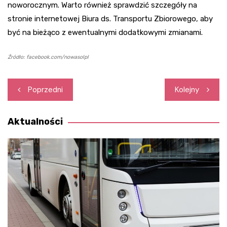
noworocznym. Warto również sprawdzić szczegóły na
stronie internetowej Biura ds. Transportu Zbiorowego, aby
być na bieżąco z ewentualnymi dodatkowymi zmianami.
Źródło: facebook.com/nowasolpl
Nawigacja
Poprzedni
Kolejny
wpisu
Aktualności