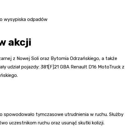
ego wysypiska odpadów
w akcji
rnej z Nowej Soli oraz Bytomia Odrzańskiego, a także
ały udział pojazdy: 381[F]21 GBA Renault D16 MotoTruck z
ńskiego.
co spowodowało tymczasowe utrudnienia w ruchu. Służby
o uczestnikom ruchu oraz usunąć skutki kolizji.