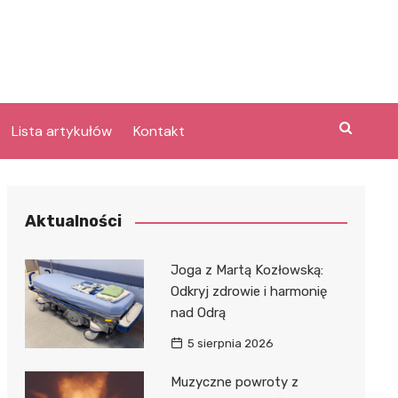
Lista artykułów
Kontakt
e
Aktualności
Laguna po
Joga z Martą Kozłowską:
Odkryj zdrowie i harmonię
nad Odrą
bary
lpark
5 sierpnia 2026
e
Muzyczne powroty z