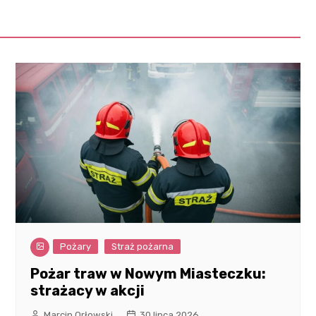
Pożary
Straż pożarna
Pożar traw w Nowym Miasteczku:
strażacy w akcji
Marcin Orłowski
30 lipca 2026