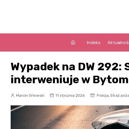
Skip
to
content
Indeks
Aktualnoś
Wypadek na DW 292: 
interweniuje w Bytom
,
Marcin Orłowski
11 stycznia 2026
Policja
Straż poż