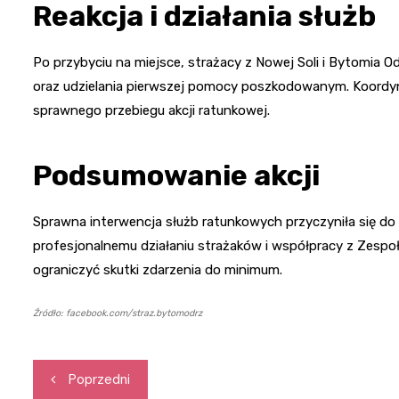
Reakcja i działania służb
Po przybyciu na miejsce, strażacy z Nowej Soli i Bytomia O
oraz udzielania pierwszej pomocy poszkodowanym. Koordyn
sprawnego przebiegu akcji ratunkowej.
Podsumowanie akcji
Sprawna interwencja służb ratunkowych przyczyniła się do
profesjonalnemu działaniu strażaków i współpracy z Zespo
ograniczyć skutki zdarzenia do minimum.
Źródło: facebook.com/straz.bytomodrz
Nawigacja
Poprzedni