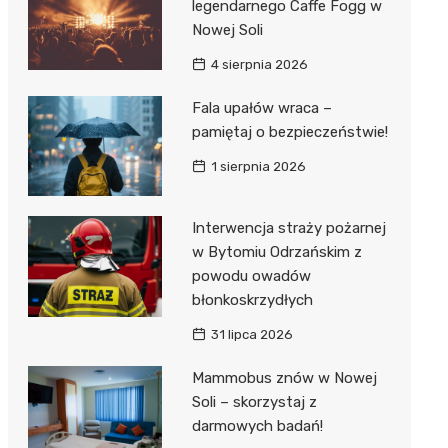
ost
legendarnego Caffe Fogg w
 BMX
nałem ulgi
Nowej Soli
r
4 sierpnia 2026
awskich
sz i
owa
Fala upałów wraca –
e
pamiętaj o bezpieczeństwie!
oniego
1 sierpnia 2026
hała
Interwencja straży pożarnej
w Bytomiu Odrzańskim z
powodu owadów
błonkoskrzydłych
31 lipca 2026
Mammobus znów w Nowej
Soli – skorzystaj z
darmowych badań!