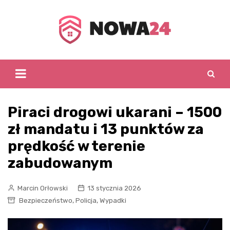
Skip
to
content
Piraci drogowi ukarani – 1500
zł mandatu i 13 punktów za
prędkość w terenie
zabudowanym
Marcin Orłowski
13 stycznia 2026
,
,
Bezpieczeństwo
Policja
Wypadki