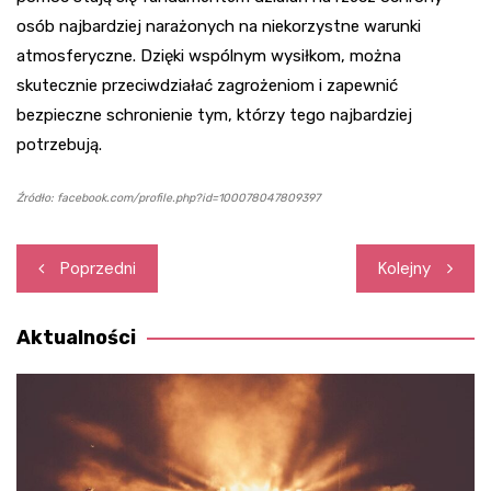
osób najbardziej narażonych na niekorzystne warunki
atmosferyczne. Dzięki wspólnym wysiłkom, można
skutecznie przeciwdziałać zagrożeniom i zapewnić
bezpieczne schronienie tym, którzy tego najbardziej
potrzebują.
Źródło: facebook.com/profile.php?id=100078047809397
Nawigacja
Poprzedni
Kolejny
wpisu
Aktualności