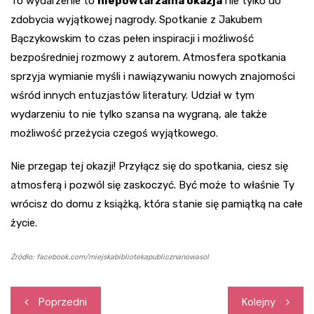
To wydarzenie to
niepowtarzalna okazja
nie tylko do
zdobycia wyjątkowej nagrody. Spotkanie z Jakubem
Bączykowskim to czas pełen inspiracji i możliwość
bezpośredniej rozmowy z autorem. Atmosfera spotkania
sprzyja wymianie myśli i nawiązywaniu nowych znajomości
wśród innych entuzjastów literatury. Udział w tym
wydarzeniu to nie tylko szansa na wygraną, ale także
możliwość przeżycia czegoś wyjątkowego.
Nie przegap tej okazji! Przyłącz się do spotkania, ciesz się
atmosferą i pozwól się zaskoczyć. Być może to właśnie Ty
wrócisz do domu z książką, która stanie się pamiątką na całe
życie.
Źródło: facebook.com/miejskabibliotekapublicznanowasol
Nawigacja
Poprzedni
Kolejny