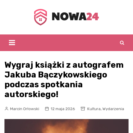
Skip
to
content
Wygraj książki z autografem
Jakuba Bączykowskiego
podczas spotkania
autorskiego!
,
Marcin Orłowski
12 maja 2026
Kultura
Wydarzenia