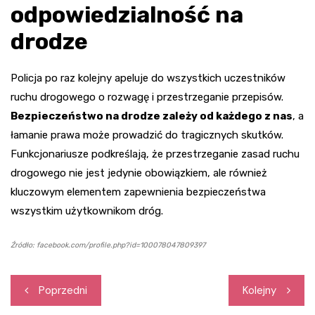
odpowiedzialność na
drodze
Policja po raz kolejny apeluje do wszystkich uczestników
ruchu drogowego o rozwagę i przestrzeganie przepisów.
Bezpieczeństwo na drodze zależy od każdego z nas
, a
łamanie prawa może prowadzić do tragicznych skutków.
Funkcjonariusze podkreślają, że przestrzeganie zasad ruchu
drogowego nie jest jedynie obowiązkiem, ale również
kluczowym elementem zapewnienia bezpieczeństwa
wszystkim użytkownikom dróg.
Źródło: facebook.com/profile.php?id=100078047809397
Nawigacja
Poprzedni
Kolejny
wpisu