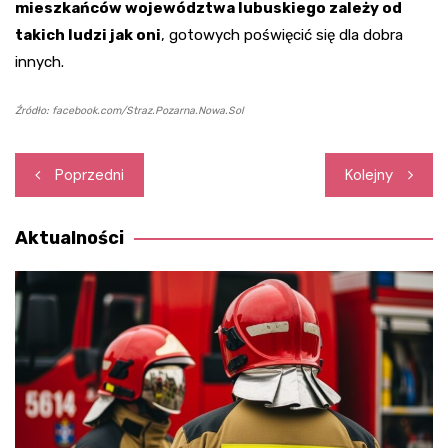
mieszkańców województwa lubuskiego zależy od
takich ludzi jak oni
, gotowych poświęcić się dla dobra
innych.
Źródło: facebook.com/Straz.Pozarna.Nowa.Sol
Nawigacja
Poprzedni
Kolejny
wpisu
Aktualności