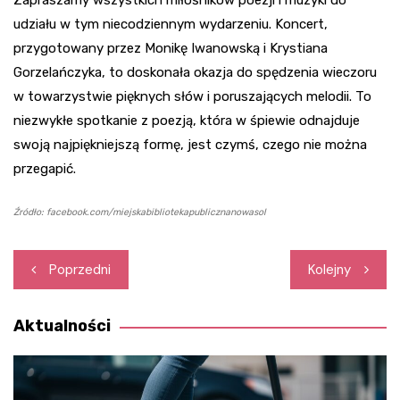
Zapraszamy wszystkich miłośników poezji i muzyki do
udziału w tym niecodziennym wydarzeniu. Koncert,
przygotowany przez Monikę Iwanowską i Krystiana
Gorzelańczyka, to doskonała okazja do spędzenia wieczoru
w towarzystwie pięknych słów i poruszających melodii. To
niezwykłe spotkanie z poezją, która w śpiewie odnajduje
swoją najpiękniejszą formę, jest czymś, czego nie można
przegapić.
Źródło: facebook.com/miejskabibliotekapublicznanowasol
Nawigacja
Poprzedni
Kolejny
wpisu
Aktualności