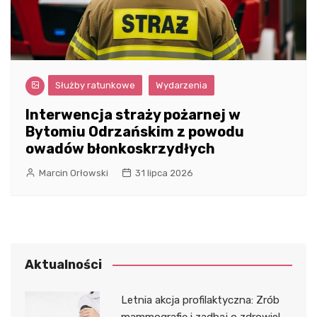
Służby ratunkowe
Wydarzenia
Interwencja straży pożarnej w
Bytomiu Odrzańskim z powodu
owadów błonkoskrzydłych
Marcin Orłowski
31 lipca 2026
Aktualności
Letnia akcja profilaktyczna: Zrób
mammografię i zadbaj o zdrowie!