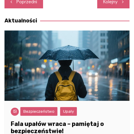
Nawigacja
Poprzedni
Kolejny
wpisu
Aktualności
Bezpieczeństwo
Upały
Fala upałów wraca – pamiętaj o
bezpieczeństwie!