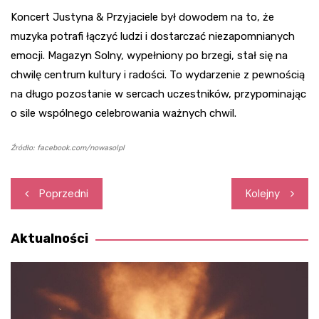
Koncert Justyna & Przyjaciele był dowodem na to, że
muzyka potrafi łączyć ludzi i dostarczać niezapomnianych
emocji. Magazyn Solny, wypełniony po brzegi, stał się na
chwilę centrum kultury i radości. To wydarzenie z pewnością
na długo pozostanie w sercach uczestników, przypominając
o sile wspólnego celebrowania ważnych chwil.
Źródło: facebook.com/nowasolpl
Nawigacja
Poprzedni
Kolejny
wpisu
Aktualności