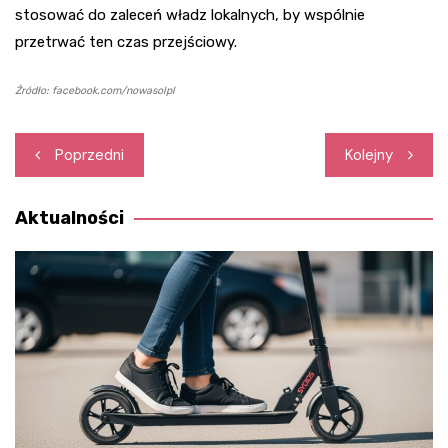
stosować do zaleceń władz lokalnych, by wspólnie
przetrwać ten czas przejściowy.
Źródło: facebook.com/nowasolpl
Nawigacja
Poprzedni
Kolejny
wpisu
Aktualności