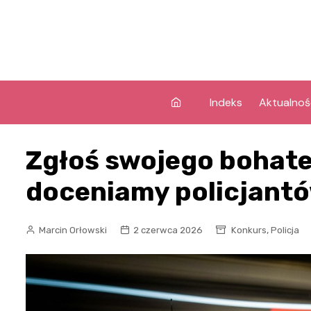
Skip
to
content
Indeks
Aktualnoś
Zgłoś swojego bohate
doceniamy policjantó
,
Marcin Orłowski
2 czerwca 2026
Konkurs
Policja