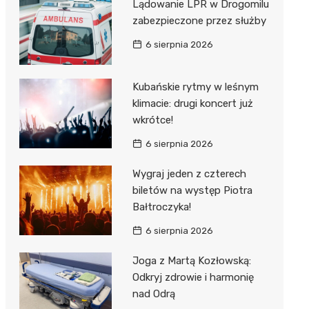
ost
Lądowanie LPR w Drogomilu
 BMX
nałem ulgi
zabezpieczone przez służby
r
6 sierpnia 2026
awskich
sz i
owa
e
Kubańskie rytmy w leśnym
klimacie: drugi koncert już
oniego
wkrótce!
hała
6 sierpnia 2026
Wygraj jeden z czterech
biletów na występ Piotra
Bałtroczyka!
6 sierpnia 2026
Joga z Martą Kozłowską:
Odkryj zdrowie i harmonię
nad Odrą