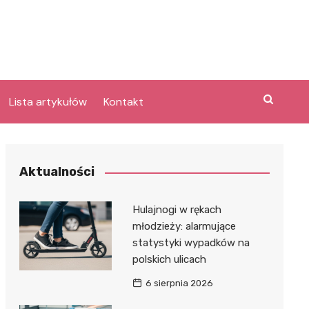
Lista artykułów
Kontakt
e
Aktualności
Laguna po
Hulajnogi w rękach
młodzieży: alarmujące
statystyki wypadków na
bary
polskich ulicach
lpark
e
6 sierpnia 2026