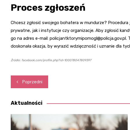
Proces zgłoszeń
Chcesz zgłosić swojego bohatera w mundurze? Procedura j
prywatne, jak i instytucje czy organizacje. Aby zgłosić ka
go na adres e-mail:
policjantktorymipomogl@policja.gov.pl
.
doskonała okazja, by wyrazić wdzięczność i uznanie dla ty
Źródło: facebook.com/profile.php?id=100078047809397
Nawigacja
Poprzedni
wpisu
Aktualności