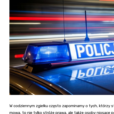
W codziennym zgiełku często zapominamy o tych, którzy sto
mowa, to nie tylko stróże prawa, ale także osoby niosące