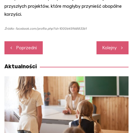
przyszłych projektów, które mogłyby przynieść obopólne
korzyści.
Źródło: facebook.com/profile.php?id=100064596883361
Nawigacja
Poprzedni
Kolejny
wpisu
Aktualności