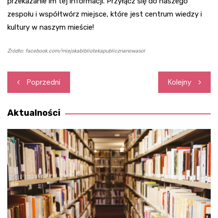
przekazanie im tej informacji. Przyłącz się do naszego
zespołu i współtwórz miejsce, które jest centrum wiedzy i
kultury w naszym mieście!
Źródło: facebook.com/miejskabibliotekapublicznanowasol
Nawigacja
Poprzedni
Kolejny
wpisu
Aktualności