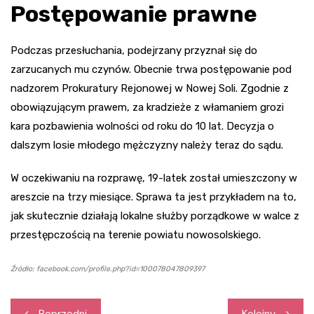
Postępowanie prawne
Podczas przesłuchania, podejrzany przyznał się do
zarzucanych mu czynów. Obecnie trwa postępowanie pod
nadzorem Prokuratury Rejonowej w Nowej Soli. Zgodnie z
obowiązującym prawem, za kradzieże z włamaniem grozi
kara pozbawienia wolności od roku do 10 lat. Decyzja o
dalszym losie młodego mężczyzny należy teraz do sądu.
W oczekiwaniu na rozprawę, 19-latek został umieszczony w
areszcie na trzy miesiące. Sprawa ta jest przykładem na to,
jak skutecznie działają lokalne służby porządkowe w walce z
przestępczością na terenie powiatu nowosolskiego.
Źródło: facebook.com/profile.php?id=100078047809397
Nawigacja
Poprzedni
Kolejny