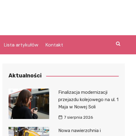
Lista artykułów
Kontakt
e
Aktualności
Laguna po
Finalizacja modernizacji
przejazdu kolejowego na ul. 1
Maja w Nowej Soli
bary
lpark
7 sierpnia 2026
e
Nowa nawierzchnia i