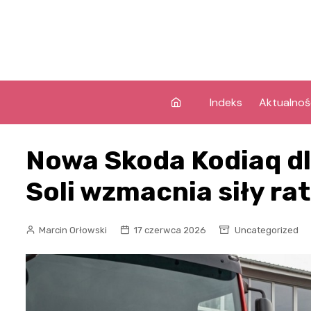
Skip
to
content
Indeks
Aktualnoś
Nowa Skoda Kodiaq d
Soli wzmacnia siły ra
Marcin Orłowski
17 czerwca 2026
Uncategorized