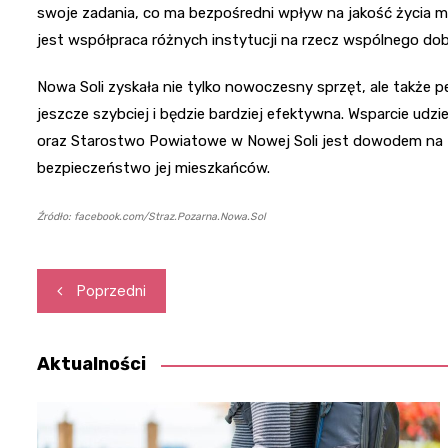
swoje zadania, co ma bezpośredni wpływ na jakość życia m
jest współpraca różnych instytucji na rzecz wspólnego dob
Nowa Soli zyskała nie tylko nowoczesny sprzęt, ale także
jeszcze szybciej i będzie bardziej efektywna. Wsparcie u
oraz Starostwo Powiatowe w Nowej Soli jest dowodem na z
bezpieczeństwo jej mieszkańców.
Źródło: facebook.com/Straz.Pozarna.Nowa.Sol
Nawigacja
Poprzedni
wpisu
Aktualności