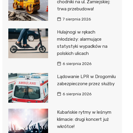
ost
chodniki na ul. Zamiejskiej:
 BMX
nałem ulgi
trwa przebudowa!
r
7 sierpnia 2026
awskich
sz i
owa
Hulajnogi w rękach
e
młodzieży: alarmujące
statystyki wypadków na
oniego
polskich ulicach
hała
6 sierpnia 2026
Lądowanie LPR w Drogomilu
zabezpieczone przez służby
6 sierpnia 2026
Kubańskie rytmy w leśnym
klimacie: drugi koncert już
wkrótce!