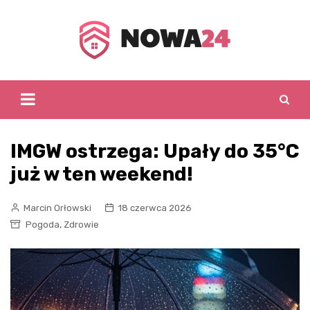
Skip
to
content
IMGW ostrzega: Upały do 35°C
już w ten weekend!
Marcin Orłowski
18 czerwca 2026
,
Pogoda
Zdrowie