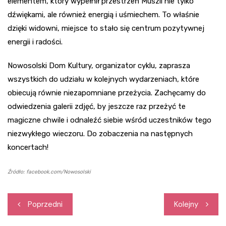
elementem, który wypełnił przestrzeń Muszli nie tylko
dźwiękami, ale również energią i uśmiechem. To właśnie
dzięki widowni, miejsce to stało się centrum pozytywnej
energii i radości.
Nowosolski Dom Kultury, organizator cyklu, zaprasza
wszystkich do udziału w kolejnych wydarzeniach, które
obiecują równie niezapomniane przeżycia. Zachęcamy do
odwiedzenia galerii zdjęć, by jeszcze raz przeżyć te
magiczne chwile i odnaleźć siebie wśród uczestników tego
niezwykłego wieczoru. Do zobaczenia na następnych
koncertach!
Źródło: facebook.com/Nowosolski
Nawigacja
Poprzedni
Kolejny
wpisu