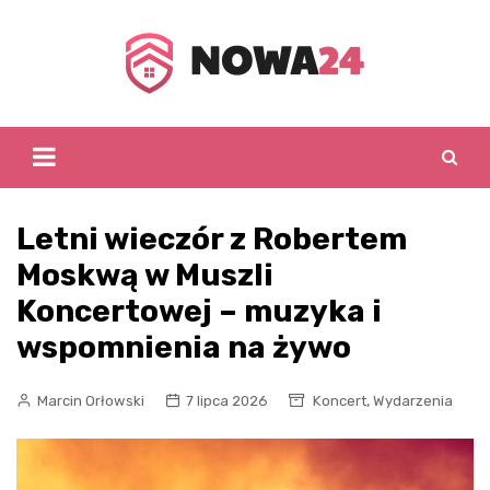
Skip
to
content
Letni wieczór z Robertem
Moskwą w Muszli
Koncertowej – muzyka i
wspomnienia na żywo
,
Marcin Orłowski
7 lipca 2026
Koncert
Wydarzenia