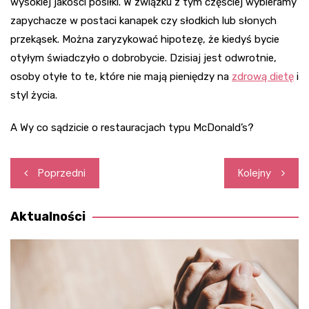
wysokiej jakości posiłki. W związku z tym częściej wybieramy
zapychacze w postaci kanapek czy słodkich lub słonych
przekąsek. Można zaryzykować hipotezę, że kiedyś bycie
otyłym świadczyło o dobrobycie. Dzisiaj jest odwrotnie,
osoby otyłe to te, które nie mają pieniędzy na
zdrową dietę
i
styl życia.
A Wy co sądzicie o restauracjach typu McDonald’s?
Nawigacja
Poprzedni
Kolejny
wpisu
Aktualności