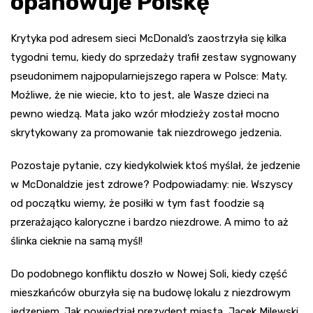
opanowuje Polskę
Krytyka pod adresem sieci McDonald’s zaostrzyła się kilka
tygodni temu, kiedy do sprzedaży trafił zestaw sygnowany
pseudonimem najpopularniejszego rapera w Polsce: Maty.
Możliwe, że nie wiecie, kto to jest, ale Wasze dzieci na
pewno wiedzą. Mata jako wzór młodzieży został mocno
skrytykowany za promowanie tak niezdrowego jedzenia.
Pozostaje pytanie, czy kiedykolwiek ktoś myślał, że jedzenie
w McDonaldzie jest zdrowe? Podpowiadamy: nie. Wszyscy
od początku wiemy, że posiłki w tym fast foodzie są
przerażająco kaloryczne i bardzo niezdrowe. A mimo to aż
ślinka cieknie na samą myśl!
Do podobnego konfliktu doszło w Nowej Soli, kiedy część
mieszkańców oburzyła się na budowę lokalu z niezdrowym
jedzeniem. Jak powiedział prezydent miasta, Jacek Milewski,