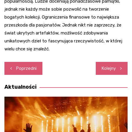
popularnością. Ludzie doceniają ponadczasowe pamiątki,
jednak nie każdy może sobie pozwolić na tworzenie
bogatych kolekcji. Ograniczenia finansowe to największa
przeszkoda dla pasjonatów. Jednak nikt nie zaprzeczy, że
świat ukrytych artefaktów, możliwość zdobywania
unikatowych dzieł to fascynująca rzeczywistość, w której
wielu chce się znaleźć.
Nawigacja
Poprzedni
Kolejny
wpisu
Aktualności