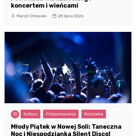
koncertem i wieńcami
Marcin Orłowski
28 lipca 2026
Kultura
Podsumowania
Rozrywka
Młody Piątek w Nowej Soli: Taneczna
Noc i Niespodzianka Silent Disco!