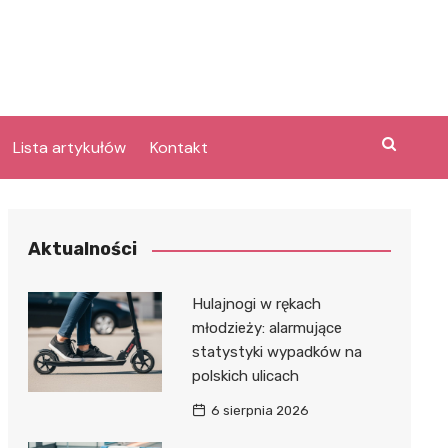
Lista artykułów
Kontakt
e
Aktualności
Laguna po
Hulajnogi w rękach
młodzieży: alarmujące
statystyki wypadków na
bary
polskich ulicach
lpark
e
6 sierpnia 2026