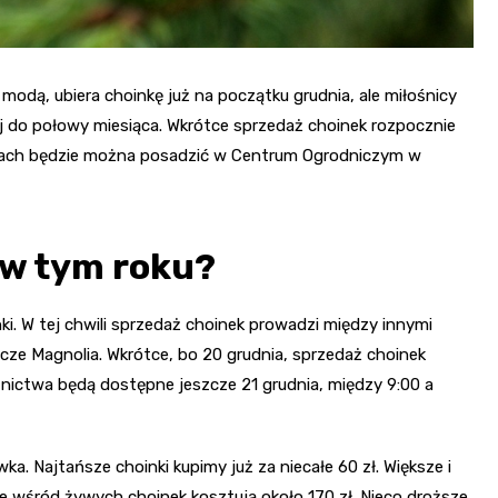
modą, ubiera choinkę już na początku grudnia, ale miłośnicy
 do połowy miesiąca. Wkrótce sprzedaż choinek rozpocznie
tach będzie można posadzić w Centrum Ogrodniczym w
 w tym roku?
ki. W tej chwili sprzedaż choinek prowadzi między innymi
ze Magnolia. Wkrótce, bo 20 grudnia, sprzedaż choinek
nictwa będą dostępne jeszcze 21 grudnia, między 9:00 a
wka. Najtańsze choinki kupimy już za niecałe 60 zł. Większe i
je wśród żywych choinek kosztują około 170 zł. Nieco droższe