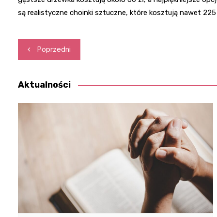
są realistyczne choinki sztuczne, które kosztują nawet 225 
Nawigacja
Poprzedni
wpisu
Aktualności