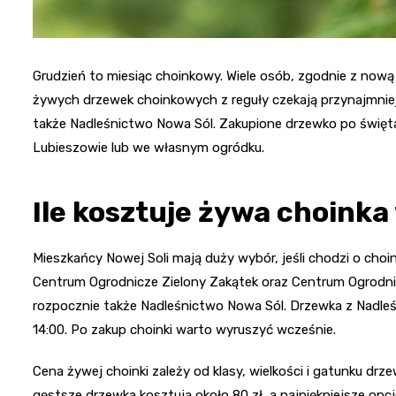
Grudzień to miesiąc choinkowy. Wiele osób, zgodnie z nową 
żywych drzewek choinkowych z reguły czekają przynajmniej
także Nadleśnictwo Nowa Sól. Zakupione drzewko po świę
Lubieszowie lub we własnym ogródku.
Ile kosztuje żywa choinka
Mieszkańcy Nowej Soli mają duży wybór, jeśli chodzi o choin
Centrum Ogrodnicze Zielony Zakątek oraz Centrum Ogrodnic
rozpocznie także Nadleśnictwo Nowa Sól. Drzewka z Nadleś
14:00. Po zakup choinki warto wyruszyć wcześnie.
Cena żywej choinki zależy od klasy, wielkości i gatunku drze
gęstsze drzewka kosztują około 80 zł, a najpiękniejsze opc