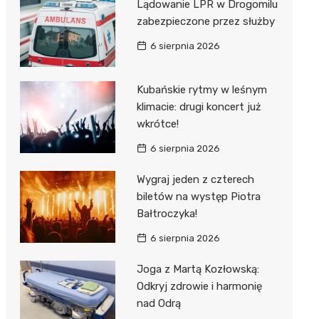
ost
Lądowanie LPR w Drogomilu
 BMX
nałem ulgi
zabezpieczone przez służby
r
6 sierpnia 2026
awskich
sz i
owa
e
Kubańskie rytmy w leśnym
klimacie: drugi koncert już
oniego
wkrótce!
hała
6 sierpnia 2026
Wygraj jeden z czterech
biletów na występ Piotra
Bałtroczyka!
6 sierpnia 2026
Joga z Martą Kozłowską:
Odkryj zdrowie i harmonię
nad Odrą