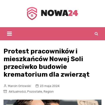
Skip
to
content
Protest pracowników i
mieszkańców Nowej Soli
przeciwko budowie
krematorium dla zwierząt
Marcin Orłowski
23 maja 2024
,
,
Aktualności
Pozostałe
Region