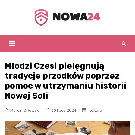
Skip
to
content
Młodzi Czesi pielęgnują
tradycje przodków poprzez
pomoc w utrzymaniu historii
Nowej Soli
Marcin Orłowski
30 lipca 2024
Kultura