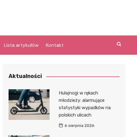
Lista artykułów
Kontakt
e
Aktualności
Laguna po
Hulajnogi w rękach
młodzieży: alarmujące
statystyki wypadków na
bary
polskich ulicach
lpark
e
6 sierpnia 2026