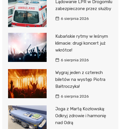
ost
Lądowanie LPR w Drogomilu
 BMX
nałem ulgi
zabezpieczone przez służby
r
6 sierpnia 2026
awskich
sz i
owa
e
Kubańskie rytmy w leśnym
klimacie: drugi koncert już
oniego
wkrótce!
hała
6 sierpnia 2026
Wygraj jeden z czterech
biletów na występ Piotra
Bałtroczyka!
6 sierpnia 2026
Joga z Martą Kozłowską:
Odkryj zdrowie i harmonię
nad Odrą