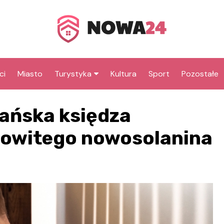
ci
Miasto
Turystyka
Kultura
Sport
Pozostałe
Co warto zobaczyć w
Park Krasnala
łańska księdza
Nowej Soli
Muzeum Miejski
Atrakcje dla dzieci w
Mini Golf
dowitego nowosolanina
Rejs statkiem 
Nowej Soli
Odrze
Zabytki Nowej Soli
Ratusz
Szlak Solny
Najciekawsze atrakcje
Kościół św. Bar
Rynek i ratusz
Park Linowy So
powiatu nowosolskiego
Magazyny soln
Krzyże pokutne
Park Fizyki