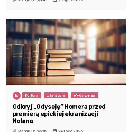
Marcin Orłowski
26 lipca 2026
Kultura
Literatura
Wydarzenia
Odkryj „Odyseję” Homera przed
premierą epickiej ekranizacji
Nolana
Marcin Orłowski
24 lipca 2026