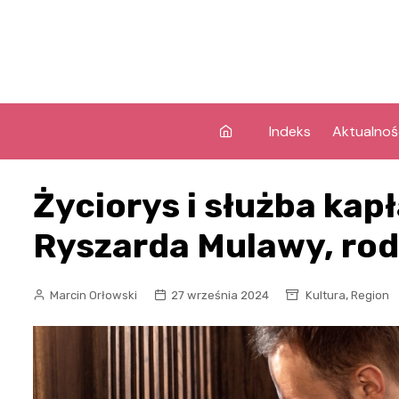
Skip
to
content
Indeks
Aktualnoś
Życiorys i służba kap
Ryszarda Mulawy, ro
,
Marcin Orłowski
27 września 2024
Kultura
Region