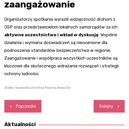
zaangażowanie
Organizatorzy spotkania wyrazili wdzięczność druhom z
OSP oraz przedstawicielom lokalnych samorządów za ich
aktywne uczestnictwo i wkład w dyskusję
. Wspólne
działania i wymiana doświadczeń są nieocenione dla
podnoszenia standardów bezpieczeństwa w regionie.
Zaangażowanie i współpraca wszystkich uczestników są
kluczowe dla skutecznego wdrażania rozwiązań i strategii
ochrony ludności.
Źródło: facebook.com/Straz.Pozarna.Nowa.Sol
Nawigacja
Poprzedni
Kolejny
wpisu
Aktualności