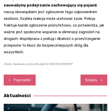
zauważymy podejrzanie zachowujący się pojazd
,
naszą obowiązkiem jest zgłoszenie tego odpowiednim
służbom. Szybka reakcja może uratować życie. Policja
traktuje każde zgłoszenie priorytetowo, co potwierdza, jak
ważne jest społeczne wsparcie w eliminacji zagrożeń na
drogach. Współpraca z policją i dbałość o przestrzeganie
przepisów to klucz do bezpieczniejszych dróg dla
wszystkich.
Źródło: facebook.com/profile.php?id=100078047809397
Nawigacja
Poprzedni
Kolejny
wpisu
Aktualności