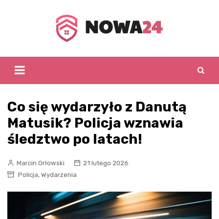
Skip
to
content
Co się wydarzyło z Danutą
Matusik? Policja wznawia
śledztwo po latach!
Marcin Orłowski
21 lutego 2026
,
Policja
Wydarzenia