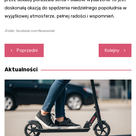
doskonałą okazją do spędzenia niedzielnego popołudnia w
wyjątkowej atmosferze, pełnej radości i wspomnień.
Źródło: facebook.com/Nowosolski
Nawigacja
Poprzedni
Kolejny
wpisu
Aktualności