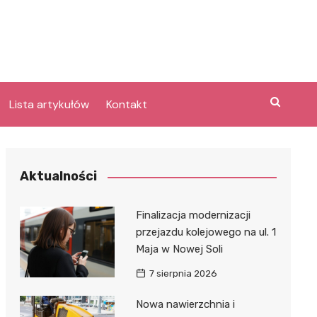
Lista artykułów
Kontakt
e
Aktualności
Laguna po
Finalizacja modernizacji
przejazdu kolejowego na ul. 1
Maja w Nowej Soli
bary
lpark
7 sierpnia 2026
e
Nowa nawierzchnia i