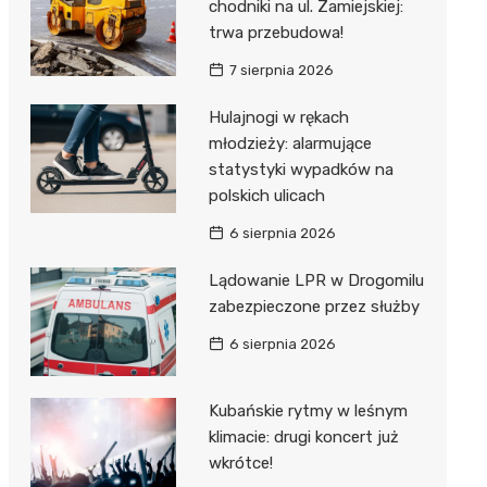
ost
chodniki na ul. Zamiejskiej:
 BMX
nałem ulgi
trwa przebudowa!
r
7 sierpnia 2026
awskich
sz i
owa
Hulajnogi w rękach
e
młodzieży: alarmujące
statystyki wypadków na
oniego
polskich ulicach
hała
6 sierpnia 2026
Lądowanie LPR w Drogomilu
zabezpieczone przez służby
6 sierpnia 2026
Kubańskie rytmy w leśnym
klimacie: drugi koncert już
wkrótce!