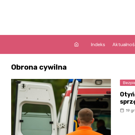
Skip
to
content
Indeks
Aktualnoś
Obrona cywilna
Bezpi
Otyń
sprz
19 g