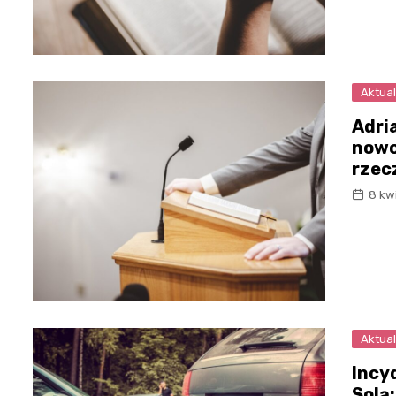
Aktual
Adri
nowo
rzec
8 kw
Aktual
Incy
Solą