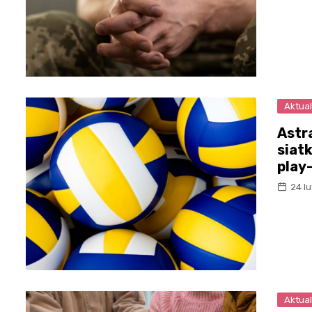
Aktual
Astr
siat
play
24 l
Aktual