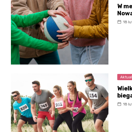
W mec
Nowa
18 l
Aktual
Wiel
bieg
18 l