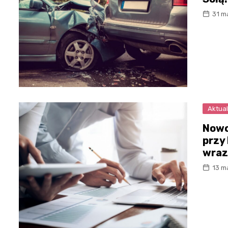
31 m
Aktual
Nowo
przy
wraz
13 m