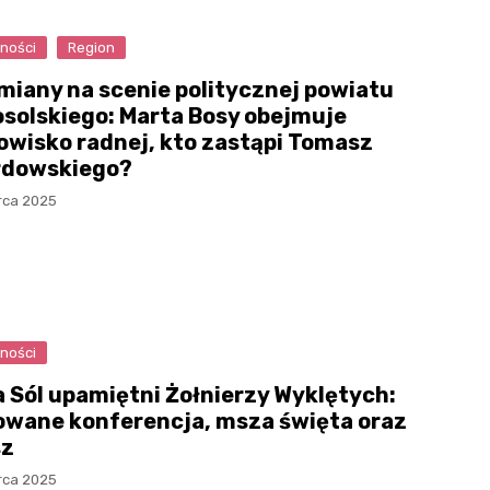
ności
Region
miany na scenie politycznej powiatu
solskiego: Marta Bosy obejmuje
owisko radnej, kto zastąpi Tomasz
dowskiego?
rca 2025
ności
 Sól upamiętni Żołnierzy Wyklętych:
owane konferencja, msza święta oraz
sz
rca 2025