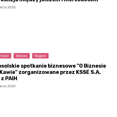
arca 2025
ności
Biznes
Region
solskie spotkanie biznesowe "O Biznesie
 Kawie" zorganizowane przez KSSE S.A.
 z PAIH
arca 2025