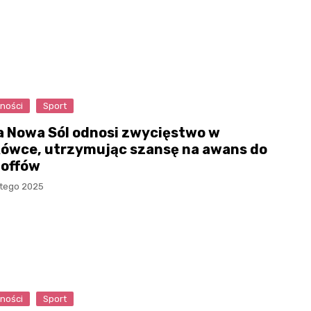
ności
Sport
a Nowa Sól odnosi zwycięstwo w
kówce, utrzymując szansę na awans do
-offów
utego 2025
ności
Sport