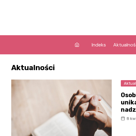
Skip
to
content
Indeks
Aktualnoś
Aktualności
Aktual
Osob
unik
nadz
8 kw