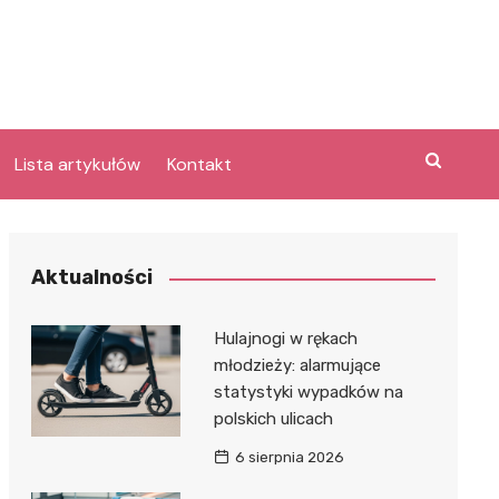
Lista artykułów
Kontakt
e
Aktualności
Laguna po
Hulajnogi w rękach
młodzieży: alarmujące
statystyki wypadków na
bary
polskich ulicach
lpark
e
6 sierpnia 2026