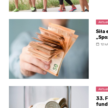
Aktual
Siła
„Spo
12 l
Aktual
33. 
fund