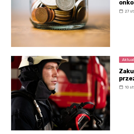
onko
27 s
Aktual
Zaku
prze
10 s