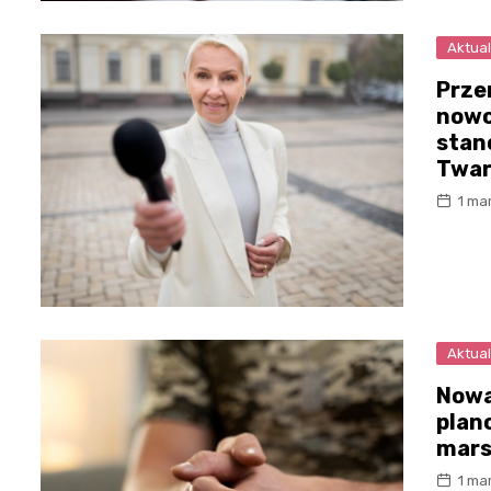
Aktual
Prze
nowo
stan
Twar
1 ma
Aktual
Nowa
plan
mar
1 ma