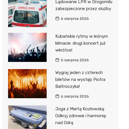
ost
Lądowanie LPR w Drogomilu
 BMX
nałem ulgi
zabezpieczone przez służby
r
6 sierpnia 2026
awskich
sz i
owa
e
Kubańskie rytmy w leśnym
klimacie: drugi koncert już
oniego
wkrótce!
hała
6 sierpnia 2026
Wygraj jeden z czterech
biletów na występ Piotra
Bałtroczyka!
6 sierpnia 2026
Joga z Martą Kozłowską:
Odkryj zdrowie i harmonię
nad Odrą