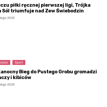
zu piłki ręcznej pierwszej ligi, Trójka
 Sól triumfuje nad Zew Świebodzin
utego 2025
ności
Sport
kanocny Bieg do Pustego Grobu gromadzi
aczy i kibiców
utego 2025