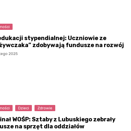
ności
 edukacji stypendialnej: Uczniowie ze
żywczaka” zdobywają fundusze na rozwój
utego 2025
ności
Dzieci
Zdrowie
Finał WOŚP: Sztaby z Lubuskiego zebrały
usze na sprzęt dla oddziałów