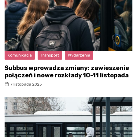
Komunikacja
Transport
Wydarzenia
Subbus wprowadza zmiany: zawieszenie
połączeń i nowe rozkłady 10-11 listopada
7 listopada 2025