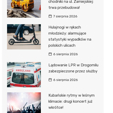
ost
chodniki na ul. Zamiejskiej:
 BMX
nałem ulgi
trwa przebudowa!
r
7 sierpnia 2026
awskich
sz i
owa
Hulajnogi w rękach
e
młodzieży: alarmujące
statystyki wypadków na
oniego
polskich ulicach
hała
6 sierpnia 2026
Lądowanie LPR w Drogomilu
zabezpieczone przez służby
6 sierpnia 2026
Kubańskie rytmy w leśnym
klimacie: drugi koncert już
wkrótce!