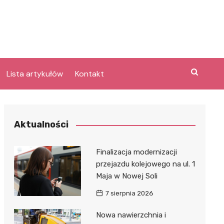
Lista artykułów
Kontakt
e
Aktualności
Laguna po
Finalizacja modernizacji
przejazdu kolejowego na ul. 1
Maja w Nowej Soli
bary
lpark
7 sierpnia 2026
e
Nowa nawierzchnia i