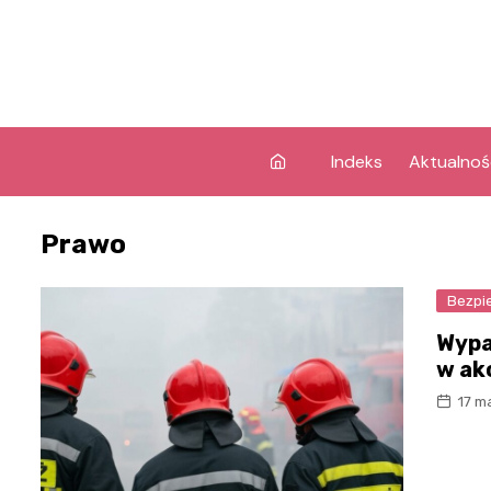
Skip
to
content
Indeks
Aktualnoś
Prawo
Bezpi
Wypa
w akc
17 m