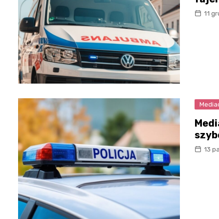
11 g
Media
Medi
szybc
13 p