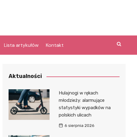
Lista artykułów
Kontakt
e
Aktualności
Laguna po
Hulajnogi w rękach
młodzieży: alarmujące
statystyki wypadków na
bary
polskich ulicach
lpark
e
6 sierpnia 2026