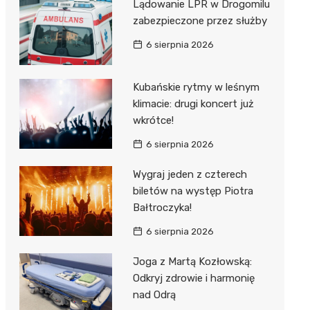
ost
Lądowanie LPR w Drogomilu
 BMX
nałem ulgi
zabezpieczone przez służby
r
6 sierpnia 2026
awskich
sz i
owa
e
Kubańskie rytmy w leśnym
klimacie: drugi koncert już
oniego
wkrótce!
hała
6 sierpnia 2026
Wygraj jeden z czterech
biletów na występ Piotra
Bałtroczyka!
6 sierpnia 2026
Joga z Martą Kozłowską:
Odkryj zdrowie i harmonię
nad Odrą