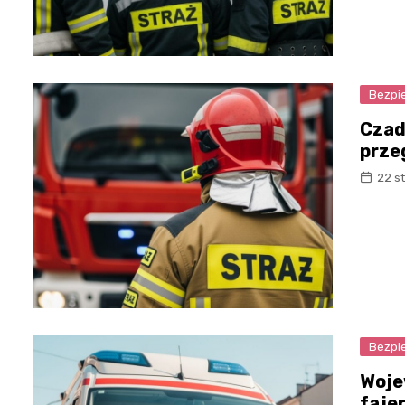
Bezpi
Czad 
prze
22 s
Bezpi
Woje
faje