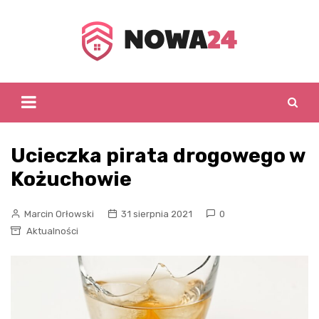
Skip
to
content
Ucieczka pirata drogowego w
Kożuchowie
Marcin Orłowski
31 sierpnia 2021
0
Aktualności