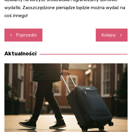
wydatki. Zaoszczędzone pieniądze będzie można wydać na
coś innego!
Nawigacja
Poprzedni
Kolejny
wpisu
Aktualności