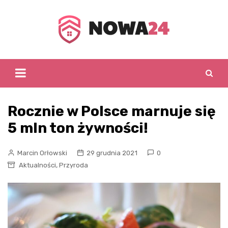
Skip
to
content
Rocznie w Polsce marnuje się
5 mln ton żywności!
Marcin Orłowski
29 grudnia 2021
0
,
Aktualności
Przyroda