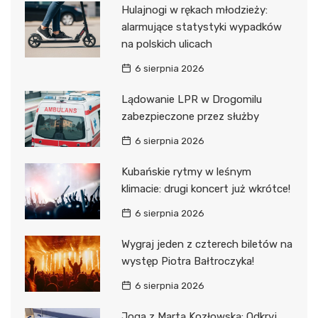
Hulajnogi w rękach młodzieży:
alarmujące statystyki wypadków
na polskich ulicach
6 sierpnia 2026
Lądowanie LPR w Drogomilu
zabezpieczone przez służby
6 sierpnia 2026
Kubańskie rytmy w leśnym
klimacie: drugi koncert już wkrótce!
6 sierpnia 2026
Wygraj jeden z czterech biletów na
występ Piotra Bałtroczyka!
6 sierpnia 2026
Joga z Martą Kozłowską: Odkryj