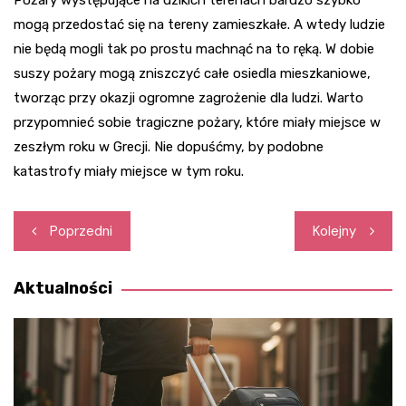
Pożary występujące na dzikich terenach bardzo szybko
mogą przedostać się na tereny zamieszkałe. A wtedy ludzie
nie będą mogli tak po prostu machnąć na to ręką. W dobie
suszy pożary mogą zniszczyć całe osiedla mieszkaniowe,
tworząc przy okazji ogromne zagrożenie dla ludzi. Warto
przypomnieć sobie tragiczne pożary, które miały miejsce w
zeszłym roku w Grecji. Nie dopuśćmy, by podobne
katastrofy miały miejsce w tym roku.
Nawigacja
Poprzedni
Kolejny
wpisu
Aktualności