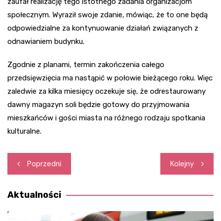
zaufał realizację tego istotnego zadania organizacjom
społecznym. Wyraził swoje zdanie, mówiąc, że to one będą
odpowiedzialne za kontynuowanie działań związanych z
odnawianiem budynku.
Zgodnie z planami, termin zakończenia całego
przedsięwzięcia ma nastąpić w połowie bieżącego roku. Więc
zaledwie za kilka miesięcy oczekuje się, że odrestaurowany
dawny magazyn soli będzie gotowy do przyjmowania
mieszkańców i gości miasta na różnego rodzaju spotkania
kulturalne.
Nawigacja
Poprzedni
Kolejny
wpisu
Aktualności