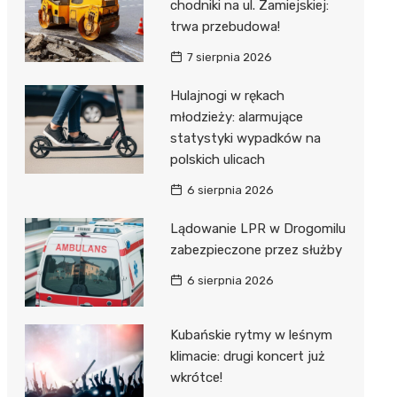
ost
chodniki na ul. Zamiejskiej:
 BMX
nałem ulgi
trwa przebudowa!
r
7 sierpnia 2026
awskich
sz i
owa
Hulajnogi w rękach
e
młodzieży: alarmujące
statystyki wypadków na
oniego
polskich ulicach
hała
6 sierpnia 2026
Lądowanie LPR w Drogomilu
zabezpieczone przez służby
6 sierpnia 2026
Kubańskie rytmy w leśnym
klimacie: drugi koncert już
wkrótce!