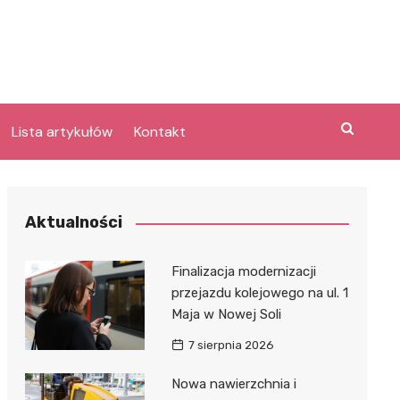
Lista artykułów
Kontakt
e
Aktualności
Laguna po
Finalizacja modernizacji
przejazdu kolejowego na ul. 1
Maja w Nowej Soli
bary
lpark
7 sierpnia 2026
e
Nowa nawierzchnia i