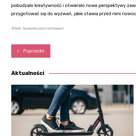
pobudzało kreatywność i otwierało nowe perspektywy zawod
przygotować się do wyzwań, jakie stawia przed nimi nowoc
Źródło: facebook.com/visitnowasol
Nawigacja
Poprzedni
wpisu
Aktualności