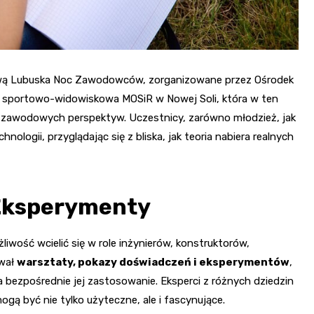
azwą Lubuska Noc Zawodowców, zorganizowane przez Ośrodek
ala sportowo-widowiskowa MOSiR w Nowej Soli, która w ten
ia zawodowych perspektyw. Uczestnicy, zarówno młodzież, jak
hnologii, przyglądając się z bliska, jak teoria nabiera realnych
 Eksperymenty
iwość wcielić się w role inżynierów, konstruktorów,
ował
warsztaty, pokazy doświadczeń i eksperymentów
,
na bezpośrednie jej zastosowanie. Eksperci z różnych dziedzin
mogą być nie tylko użyteczne, ale i fascynujące.