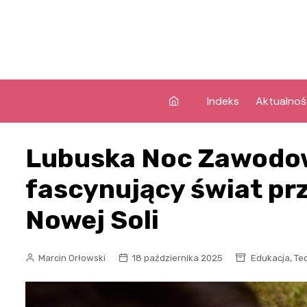
Skip
to
content
Indeks
Aktualnoś
Lubuska Noc Zawodo
fascynujący świat prz
Nowej Soli
,
Marcin Orłowski
18 października 2025
Edukacja
Te