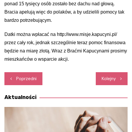
ponad 15 tysięcy osób zostało bez dachu nad głową.
Bracia apelują więc do polaków, a by udzielili pomocy tak
bardzo potrzebującym.
Datki można wpłacać na http://www.misje.kapucyni.pl/
przez cały rok, jednak szczególnie teraz pomoc finansowa
będzie na miarę złotą. Wraz z Braćmi Kapucynami prosimy
mieszkańców o wsparcie akcji.
Nawigacja
Poprzedni
Kolejny
wpisu
Aktualności