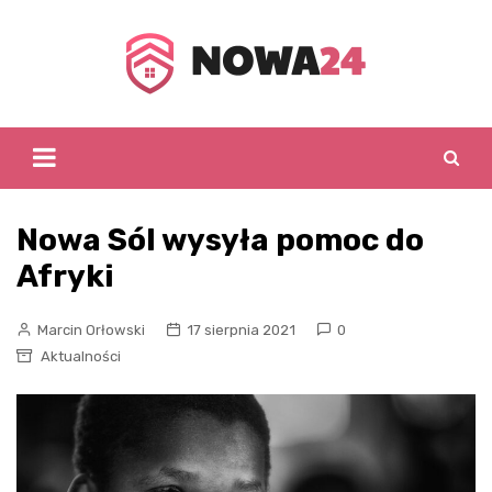
Skip
to
content
Nowa Sól wysyła pomoc do
Afryki
Marcin Orłowski
17 sierpnia 2021
0
Aktualności