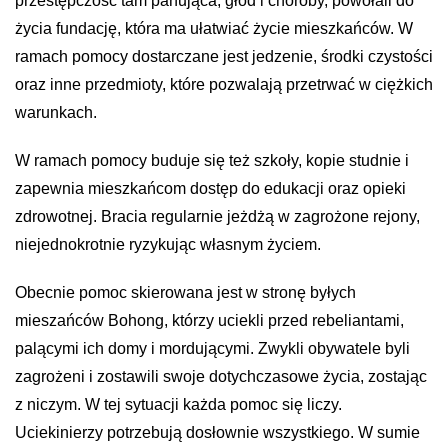
przestępczość tam panująca, głód i choroby, powołali do
życia fundację, która ma ułatwiać życie mieszkańców. W
ramach pomocy dostarczane jest jedzenie, środki czystości
oraz inne przedmioty, które pozwalają przetrwać w ciężkich
warunkach.
W ramach pomocy buduje się też szkoły, kopie studnie i
zapewnia mieszkańcom dostęp do edukacji oraz opieki
zdrowotnej. Bracia regularnie jeżdżą w zagrożone rejony,
niejednokrotnie ryzykując własnym życiem.
Obecnie pomoc skierowana jest w stronę byłych
mieszańców
Bohong
, którzy uciekli przed rebeliantami,
palącymi ich domy i mordującymi. Zwykli obywatele byli
zagrożeni i zostawili swoje dotychczasowe życia, zostając
z niczym. W tej sytuacji każda pomoc się liczy.
Uciekinierzy potrzebują dosłownie wszystkiego. W sumie