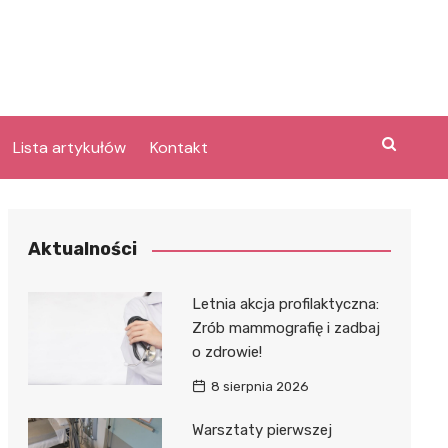
Lista artykułów
Kontakt
e
Aktualności
Laguna po
Letnia akcja profilaktyczna:
Zrób mammografię i zadbaj
o zdrowie!
bary
lpark
8 sierpnia 2026
e
Warsztaty pierwszej