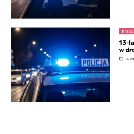
Kradz
13-l
w dro
14 w