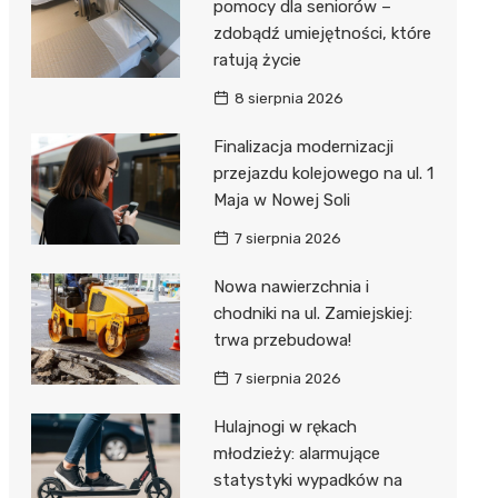
ost
pomocy dla seniorów –
 BMX
nałem ulgi
zdobądź umiejętności, które
r
ratują życie
8 sierpnia 2026
awskich
sz i
owa
e
Finalizacja modernizacji
przejazdu kolejowego na ul. 1
oniego
Maja w Nowej Soli
hała
7 sierpnia 2026
Nowa nawierzchnia i
chodniki na ul. Zamiejskiej:
trwa przebudowa!
7 sierpnia 2026
Hulajnogi w rękach
młodzieży: alarmujące
statystyki wypadków na