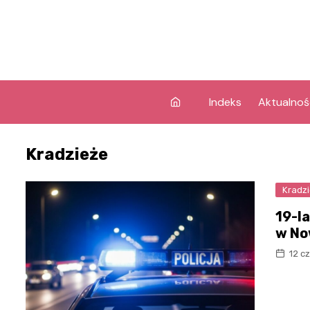
Skip
to
content
Indeks
Aktualnoś
Kradzieże
Kradz
19-l
w No
12 c