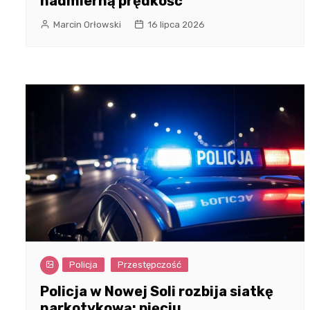
nadmierną prędkość
Marcin Orłowski
16 lipca 2026
Policja
Przestępczość
Policja w Nowej Soli rozbija siatkę
narkotykową: pięciu