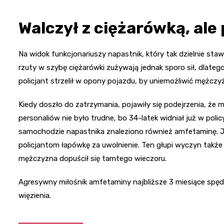
Walczył z ciężarówką, ale
Na widok funkcjonariuszy napastnik, który tak dzielnie stawi
rzuty w szybę ciężarówki zużywają jednak sporo sił, dlateg
policjant strzelił w opony pojazdu, by uniemożliwić mężczyź
Kiedy doszło do zatrzymania, pojawiły się podejrzenia, że
personaliów nie było trudne, bo 34-latek widniał już w pol
samochodzie napastnika znaleziono również amfetaminę. J
policjantom łapówkę za uwolnienie. Ten głupi wyczyn także
mężczyzna dopuścił się tamtego wieczoru.
Agresywny miłośnik amfetaminy najbliższe 3 miesiące spędz
więzienia.