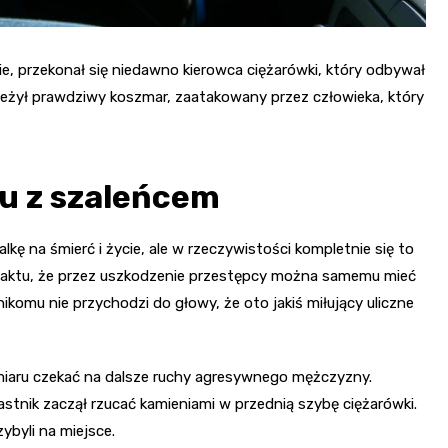
, przekonał się niedawno kierowca ciężarówki, który odbywał
zeżył prawdziwy koszmar, zaatakowany przez człowieka, który
iu z szaleńcem
kę na śmierć i życie, ale w rzeczywistości kompletnie się to
 z faktu, że przez uszkodzenie przestępcy można samemu mieć
ikomu nie przychodzi do głowy, że oto jakiś miłujący uliczne
amiaru czekać na dalsze ruchy agresywnego mężczyzny.
astnik zaczął rzucać kamieniami w przednią szybę ciężarówki.
ybyli na miejsce.