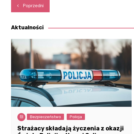
Nawigacja
Poprzedni
wpisu
Aktualności
Bezpieczeństwo
Policja
Strażacy składają życzenia z okazji