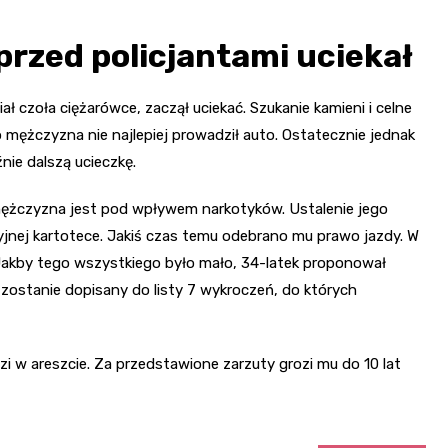
 przed policjantami uciekał
ał czoła ciężarówce, zaczął uciekać. Szukanie kamieni i celne
o mężczyzna nie najlepiej prowadził auto. Ostatecznie jednak
nie dalszą ucieczkę.
 mężczyzna jest pod wpływem narkotyków. Ustalenie jego
icyjnej kartotece. Jakiś czas temu odebrano mu prawo jazdy. W
akby tego wszystkiego było mało, 34-latek proponował
 zostanie dopisany do listy 7 wykroczeń, do których
i w areszcie. Za przedstawione zarzuty grozi mu do 10 lat