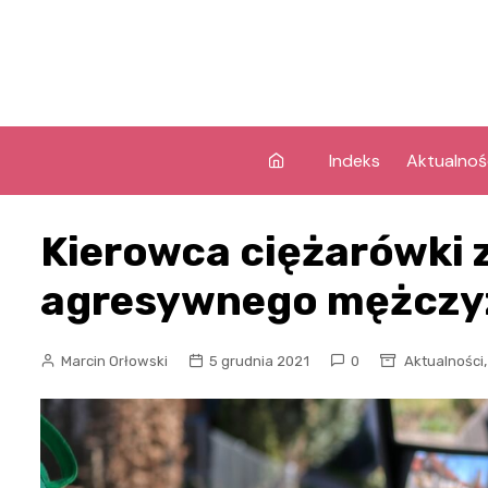
Skip
to
content
Indeks
Aktualnoś
Kierowca ciężarówki 
agresywnego mężczy
Marcin Orłowski
5 grudnia 2021
0
Aktualności