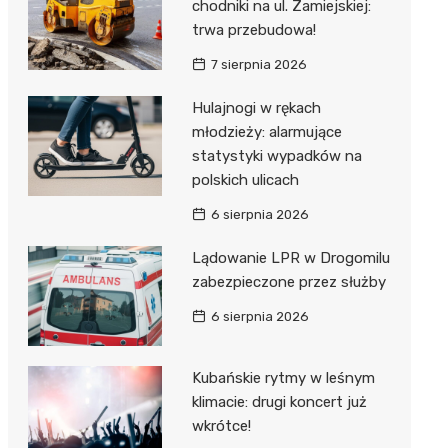
ost
chodniki na ul. Zamiejskiej:
 BMX
nałem ulgi
trwa przebudowa!
r
7 sierpnia 2026
awskich
sz i
owa
Hulajnogi w rękach
e
młodzieży: alarmujące
statystyki wypadków na
oniego
polskich ulicach
hała
6 sierpnia 2026
Lądowanie LPR w Drogomilu
zabezpieczone przez służby
6 sierpnia 2026
Kubańskie rytmy w leśnym
klimacie: drugi koncert już
wkrótce!