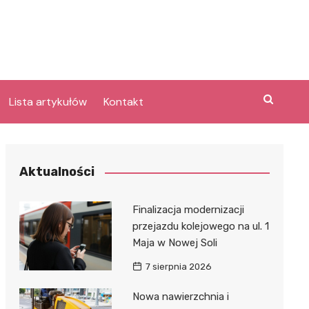
Lista artykułów
Kontakt
e
Aktualności
Laguna po
Finalizacja modernizacji
przejazdu kolejowego na ul. 1
Maja w Nowej Soli
bary
lpark
7 sierpnia 2026
e
Nowa nawierzchnia i