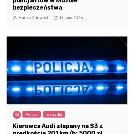
policjantów w służbie
bezpieczeństwa
Marcin Orłowski
11 lipca 2026
Policja
Wypadki
Kierowca Audi złapany na S3 z
prędkością 201 km/h: 5000 zł