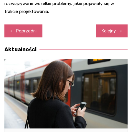
rozwiązywane wszelkie problemy, jakie pojawiały się w
trakcie projektowania.
Nawigacja
Poprzedni
Kolejny
wpisu
Aktualności